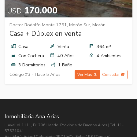
170.000
USD
Doctor Rodolfo Monte 1751, Morón Sur, Morón
Casa + Dúplex en venta
Casa
Venta
364 m²
Con Cochera
40 Años
4 Ambientes
3 Dormitorios
1 Baño
Código #3 -
Hace 5 Años
Ver Más
Consultar
Inmobiliaria Ana Arias
Llavallol 1111, B1706 Haedo, Provincia de Buenos Aires | Tel. 11-
57621041
Ana María Arias | Colegiado 2571 MO | Folio 158 | Tomo V