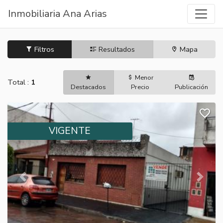
Inmobiliaria Ana Arias
Filtros
Resultados
Mapa
Menor
Total
:
1
Destacados
Precio
Publicación
VIGENTE
Previous Slide
Next Sl