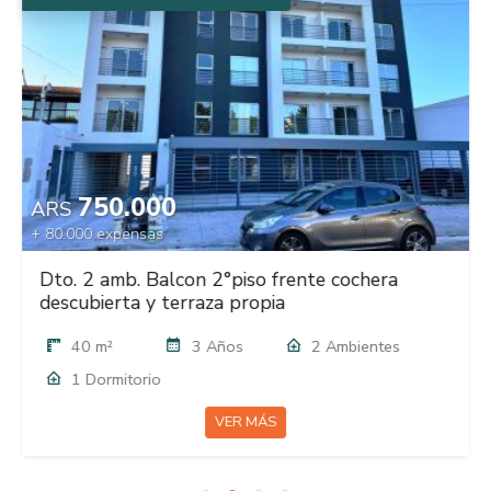
750.000
ARS
+ 80.000 expensas
Dto. 2 amb. Balcon 2°piso frente cochera
descubierta y terraza propia
40 m²
3 Años
2 Ambientes
1 Dormitorio
VER MÁS