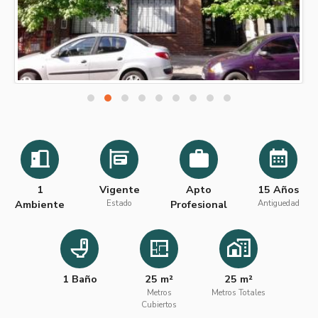
1
Vigente
Apto
15 Años
Ambiente
Estado
Profesional
Antiguedad
1 Baño
25 m²
25 m²
Metros
Metros Totales
Cubiertos