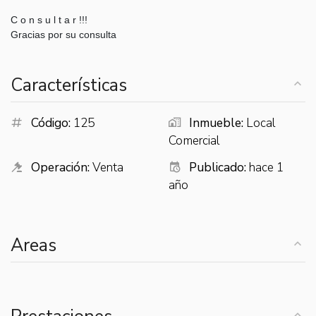
C o n s u l t a r !!!
Gracias por su consulta
Características
Código:
125
Inmueble:
Local
Comercial
Operación:
Venta
Publicado:
hace 1
año
Areas